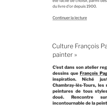
été facile de choisir, parmi de
du livre d’or depuis 1900.
de
Continuer la lecture
« François
Pagé
raconte
sa
Culture François Pa
restauratio
de
painter »
l’hôtel
de
C’est dans son atelier re
l’Univers
dessins que
François Pa
à
inspiration. Niché ju
Tours »
Chambray-lès-Tours, les 
peintures de tous styles
doué. Rencontre su
incontournable de la peint