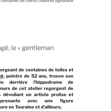
s centaines de clients célèbres signataire
gé, le « gentleman
n
gorgeant de centaines de toiles et
gé
, peintre de 52 ans, trouve son
ste derrière l’hippodrome de
murs de cet atelier regorgent de
 dévoilant un artiste prolixe et
rprenante avec une figure
ure en Touraine et d’ailleurs.