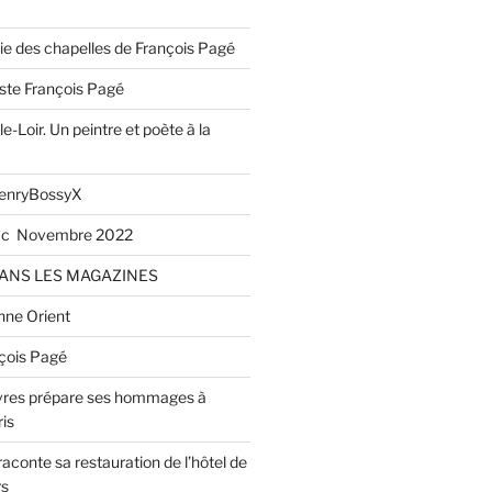
rie des chapelles de François Pagé
iste François Pagé
e-Loir. Un peintre et poète à la
enryBossyX
oac Novembre 2022
ANS LES MAGAZINES
nne Orient
nçois Pagé
ivres prépare ses hommages à
is
aconte sa restauration de l’hôtel de
rs