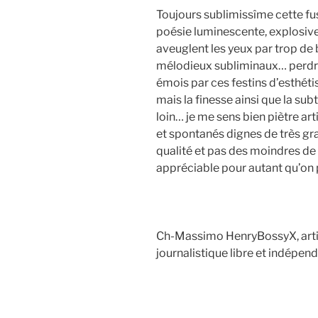
Toujours sublimissîme cette fus
poésie luminescente, explosive
aveuglent les yeux par trop de 
mélodieux subliminaux… perdre
émois par ces festins d’esthéti
mais la finesse ainsi que la su
loin… je me sens bien piètre art
et spontanés dignes de très gr
qualité et pas des moindres de
appréciable pour autant qu’on p
Ch-Massimo HenryBossyX, artis
journalistique libre et indépend