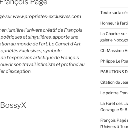
 François Pagé
Texte sur la sé
agé sur
www.proprietes-exclusives.com
Honneur à l’art
en lumière l’univers créatif de François
La Chartre-sur-l
 poétiques et singulières, apporte une
galerie Nocogo
tion au monde de l’art. Le Carnet d’Art
Ch-Massimo H
Propriétés Exclusives, symbole
t de l’expression artistique de François
Philippe Le P
uvrir son travail intimiste et profond au
er d’exception.
PARUTIONS D
Citation de Jea
Le peintre Fra
yBossyX
La Forêt des L
Gonzague St Br
François Pagé r
l’Univers à Tou