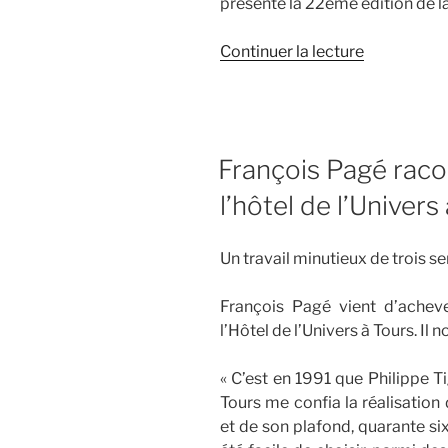
présenté la 22ème édition de l
de
Continuer la lecture
« La
Forêt
des
Livres
François Pagé raco
prépare
ses
l’hôtel de l’Univers
hommages
à
Un travail minutieux de trois se
Gonzague
St
François Pagé vient d’acheve
Bris »
l’Hôtel de l’Univers à Tours. Il 
« C’est en 1991 que Philippe Ti
Tours me confia la réalisation 
et de son plafond, quarante six 