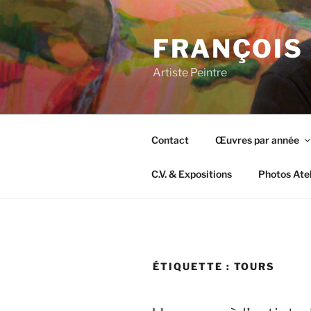
Aller
au
FRANÇOIS
contenu
principal
Artiste Peintre
Contact
Œuvres par année
C.V. & Expositions
Photos Atel
ÉTIQUETTE :
TOURS