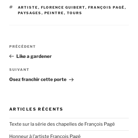
ÉTIQUETTES
ARTISTE
,
FLORENCE GUIBERT
,
FRANÇOIS PAGÉ
,
PAYSAGES
,
PEINTRE
,
TOURS
Navigation
Article
PRÉCÉDENT
de
précédent
Like a gardener
l’article
Article
SUIVANT
suivant
Osez franchir cette porte
ARTICLES RÉCENTS
Texte sur la série des chapelles de François Pagé
Honneur à l’artiste François Pagé