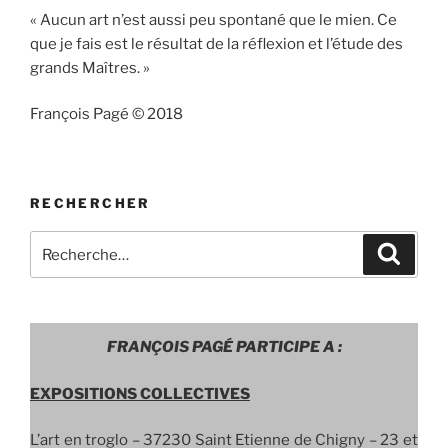
« Aucun art n’est aussi peu spontané que le mien. Ce
que je fais est le résultat de la réflexion et l’étude des
grands Maîtres. »
François Pagé © 2018
RECHERCHER
Recherche
Recher
pour
:
FRANÇOIS PAGÉ PARTICIPE A :
EXPOSITIONS COLLECTIVES
L’art en troglo –
37230 Saint Etienne de Chigny – 23 et