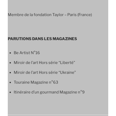
Membre de la fondation Taylor – Paris (France)
PARUTIONS DANS LES MAGAZINES
Be Artist N°16
Miroir de l’art Hors série “Liberté”
Miroir de l’art Hors série “Ukraine”
Touraine Magazine n°63
Itinéraire d’un gourmand Magazine n°9