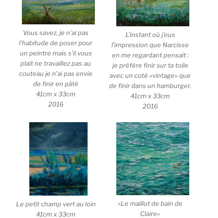
Vous savez, je n’ai pas
L’instant où j’eus
l’habitude de poser pour
l’impression que Narcisse
un peintre mais s’il vous
en me regardant pensait :
plaît ne travaillez pas au
je préfère finir sur ta toile
couteau je n’ai pas envie
avec un coté «vintage» que
de finir en pâté
de finir dans un hamburger.
41cm x 33cm
41cm x 33cm
2016
2016
«Le maillot de bain de
Le petit champ vert au loin
Claire»
41cm x 33cm