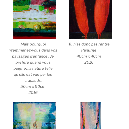
Mais pourquoi
Tu n’as donc pas rentré
m’emmenez-vous dans vos
Panurge
paysages d’enfance ! Je
40cm x 40cm
préfère quand vous
2016
peignez la nature telle
qu’elle est vue par les
crapauds.
50cm x 50cm
2016