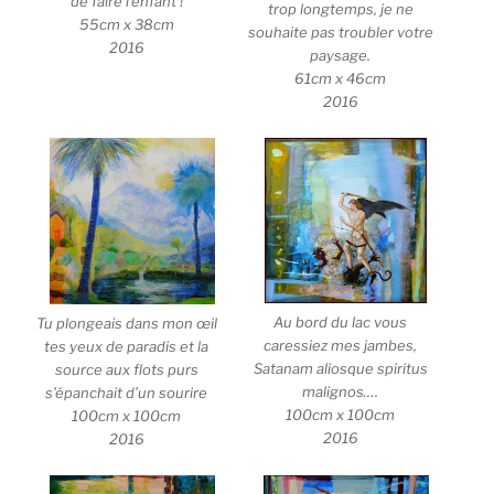
de faire l’enfant !
trop longtemps, je ne
55cm x 38cm
souhaite pas troubler votre
2016
paysage.
61cm x 46cm
2016
Au bord du lac vous
Tu plongeais dans mon œil
caressiez mes jambes,
tes yeux de paradis et la
Satanam aliosque spiritus
source aux flots purs
malignos….
s’épanchait d’un sourire
100cm x 100cm
100cm x 100cm
2016
2016