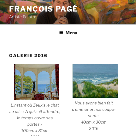
Aller
FRANÇOIS PAGÉ
au
Artiste Peintre
contenu
principal
Menu
GALERIE 2016
Nous avons bien fait
L’instant où Zeuxis le chat
d’emmener nos coupe-
se dit : « A qui sait attendre,
vents.
le temps ouvre ses
40cm x 30cm
portes.»
2016
100cm x 81cm