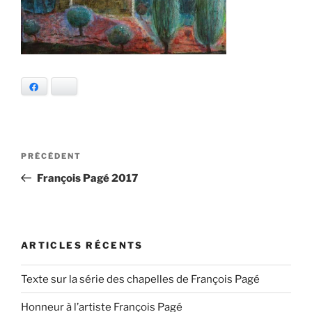
Facebook
Bluesky
Navigation
Article
PRÉCÉDENT
de
précédent
François Pagé 2017
l’article
ARTICLES RÉCENTS
Texte sur la série des chapelles de François Pagé
Honneur à l’artiste François Pagé