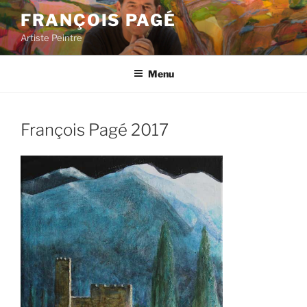
Aller
FRANÇOIS PAGÉ
au
Artiste Peintre
contenu
principal
Menu
François Pagé 2017