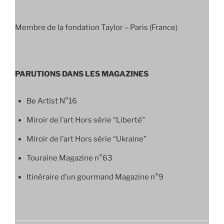
Membre de la fondation Taylor – Paris (France)
PARUTIONS DANS LES MAGAZINES
Be Artist N°16
Miroir de l’art Hors série “Liberté”
Miroir de l’art Hors série “Ukraine”
Touraine Magazine n°63
Itinéraire d’un gourmand Magazine n°9