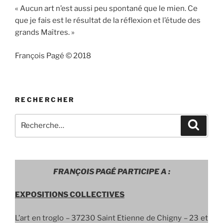
« Aucun art n’est aussi peu spontané que le mien. Ce
que je fais est le résultat de la réflexion et l’étude des
grands Maîtres. »
François Pagé © 2018
RECHERCHER
Recherche
Recher
pour
:
FRANÇOIS PAGÉ PARTICIPE A :
EXPOSITIONS COLLECTIVES
L’art en troglo –
37230 Saint Etienne de Chigny – 23 et