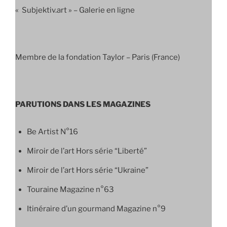
« Subjektiv.art » – Galerie en ligne
Membre de la fondation Taylor – Paris (France)
PARUTIONS DANS LES MAGAZINES
Be Artist N°16
Miroir de l’art Hors série “Liberté”
Miroir de l’art Hors série “Ukraine”
Touraine Magazine n°63
Itinéraire d’un gourmand Magazine n°9