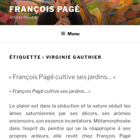
Aller
FRANÇOIS PAGÉ
au
Artiste Peintre
contenu
principal
Menu
ÉTIQUETTE :
VIRGINIE GAUTHIER
« François Pagé cultive ses jardins… »
« François Pagé cultive ses jardins… »
Le plaisir est dans la séduction et la nature séduit les
âmes saturniennes par ses décors, ses arômes
encensoirs, son essence incantatoire. Métamorphosée
dans l’esprit du peintre qui se la réapproprie à ses
propres ardeurs, elle revêt chez François Pagé