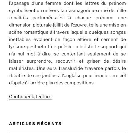
l’apanage d’une femme dont les lettres du prénom
symbolisent un univers fantasmagorique orné de mille
tonalités parfumées…Et à chaque prénom, une
dimension picturale jaillit de l’œuvre, telle une mise en
scène romantique à travers laquelle quelques songes
ineffables évoluent de façon altière et cernent de
lyrisme gestuel et de poésie coloriste le support qui
n’a nul mot à dire, se contentant seulement de se
laisser surprendre, recouvrir et griser de désirs
matiéristes. Une aura translucide traverse parfois le
théâtre de ces jardins à l’anglaise pour irradier en ciel
d’opale à l’arrière plan des compositions.
de
Continuer la lecture
« «
François
Pagé
ARTICLES RÉCENTS
cultive
ses