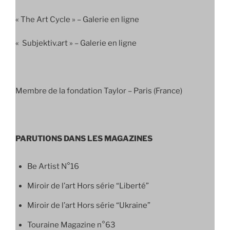
« The Art Cycle » – Galerie en ligne
« Subjektiv.art » – Galerie en ligne
Membre de la fondation Taylor – Paris (France)
PARUTIONS DANS LES MAGAZINES
Be Artist N°16
Miroir de l’art Hors série “Liberté”
Miroir de l’art Hors série “Ukraine”
Touraine Magazine n°63