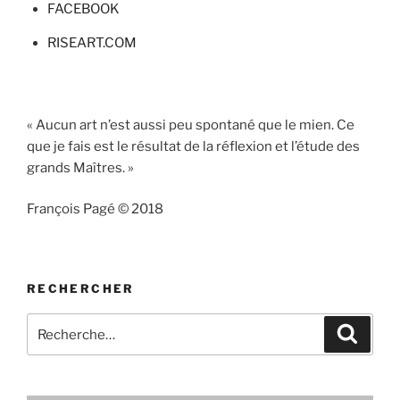
FACEBOOK
RISEART.COM
« Aucun art n’est aussi peu spontané que le mien. Ce
que je fais est le résultat de la réflexion et l’étude des
grands Maîtres. »
François Pagé © 2018
RECHERCHER
Recherche
Recher
pour
: