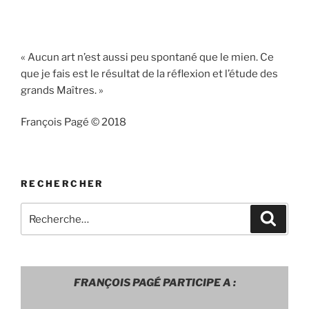
« Aucun art n’est aussi peu spontané que le mien. Ce
que je fais est le résultat de la réflexion et l’étude des
grands Maîtres. »
François Pagé © 2018
RECHERCHER
Recherche
Recher
pour
:
FRANÇOIS PAGÉ PARTICIPE A :