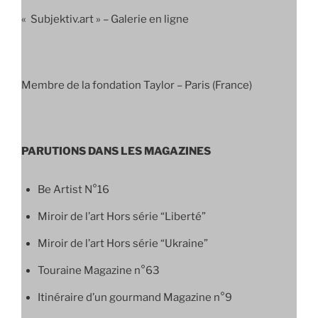
« Subjektiv.art » – Galerie en ligne
Membre de la fondation Taylor – Paris (France)
PARUTIONS DANS LES MAGAZINES
Be Artist N°16
Miroir de l’art Hors série “Liberté”
Miroir de l’art Hors série “Ukraine”
Touraine Magazine n°63
Itinéraire d’un gourmand Magazine n°9