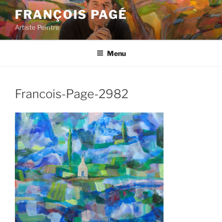
Aller
FRANÇOIS PAGÉ
au
Artiste Peintre
contenu
principal
Menu
Francois-Page-2982