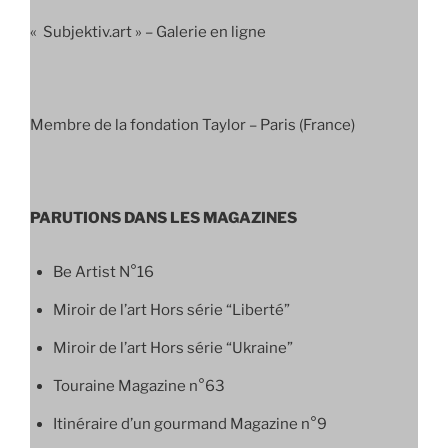
« Subjektiv.art » – Galerie en ligne
Membre de la fondation Taylor – Paris (France)
PARUTIONS DANS LES MAGAZINES
Be Artist N°16
Miroir de l’art Hors série “Liberté”
Miroir de l’art Hors série “Ukraine”
Touraine Magazine n°63
Itinéraire d’un gourmand Magazine n°9