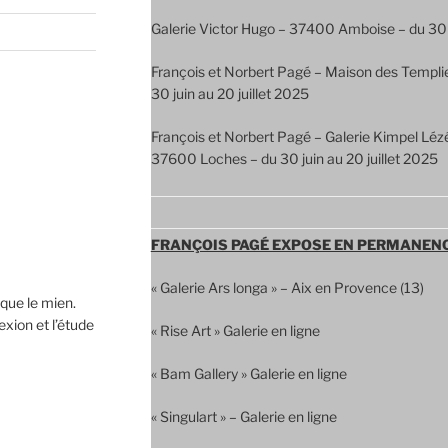
Galerie Victor Hugo – 37400 Amboise – du 30
François et Norbert Pagé – Maison des Templi
30 juin au 20 juillet 2025
François et Norbert Pagé – Galerie Kimpel Lézé 
37600 Loches – du 30 juin au 20 juillet 2025
FRANÇOIS PAGÉ EXPOSE EN PERMANEN
« Galerie Ars longa » – Aix en Provence (13)
 que le mien.
lexion et l’étude
« Rise Art » Galerie en ligne
« Bam Gallery » Galerie en ligne
« Singulart » – Galerie en ligne