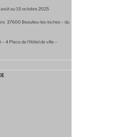
 août au 15 octobre 2025
ers 37600 Beaulieu-les-loches – du
– 4 Place de l’Hôtel de ville –
CE