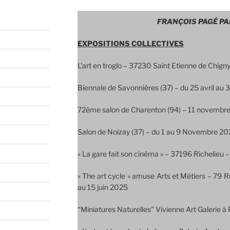
FRANÇOIS PAGÉ PAR
EXPOSITIONS COLLECTIVES
L’art en troglo –
37230 Saint Etienne de Chigny
Biennale de Savonnières (37) – du 25 avril au
72ème salon de Charenton (94) – 11 novembre
Salon de Noizay (37) – du 1 au 9 Novembre 2
« La gare fait son cinéma » – 37196 Richelieu
« The art cycle » amuse Arts et Métiers – 79 R
au 15 juin 2025
“Miniatures Naturelles” Vivienne Art Galerie à 