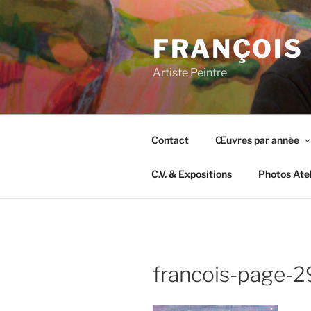
Aller
au
FRANÇOIS
contenu
principal
Artiste Peintre
Contact
Œuvres par année
C.V. & Expositions
Photos Atel
francois-page-