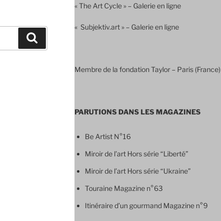
« The Art Cycle » – Galerie en ligne
« Subjektiv.art » – Galerie en ligne
Recherche
Membre de la fondation Taylor – Paris (France)
PARUTIONS DANS LES MAGAZINES
Be Artist N°16
Miroir de l’art Hors série “Liberté”
Miroir de l’art Hors série “Ukraine”
Touraine Magazine n°63
Itinéraire d’un gourmand Magazine n°9