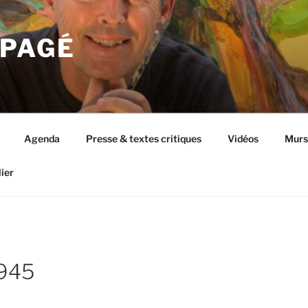
 PAGÉ
Agenda
Presse & textes critiques
Vidéos
Murs 
ier
2945