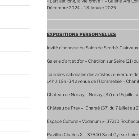
« L’art est long, la vie brève » – Galerie Ars 
Décembre 2024 – 18 Janvier 2025
EXPOSITIONS PERSONNELLES
Invité d’honneur du Salon de Scorbé-Clairvaux
Galerie d’art et d’or – Châtillon sur Seine (21)
Journées nationales des artistes : ouverture de 
14h à 19h -34 avenue de l’Hommelaie – Chambr
Château de Noisay – Noisay ( 37) du 15 juillet
Château de Pray – Chargé (37) du 7 juillet au 
Espace Culturel « Vodanum »- 37210 Rochecor
Pavillon Charles X – 37540 Saint Cyr sur Loir