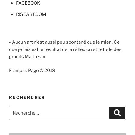
FACEBOOK
RISEART.COM
« Aucun art n’est aussi peu spontané que le mien. Ce
que je fais est le résultat de la réflexion et l’étude des
grands Maîtres. »
François Pagé © 2018
RECHERCHER
Recherche
Recher
pour
: