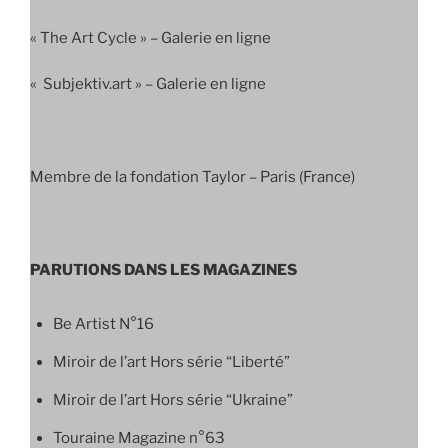
« The Art Cycle » – Galerie en ligne
« Subjektiv.art » – Galerie en ligne
Membre de la fondation Taylor – Paris (France)
PARUTIONS DANS LES MAGAZINES
Be Artist N°16
Miroir de l’art Hors série “Liberté”
Miroir de l’art Hors série “Ukraine”
Touraine Magazine n°63