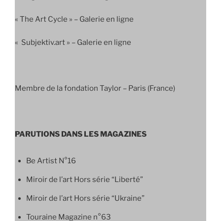
« The Art Cycle » – Galerie en ligne
« Subjektiv.art » – Galerie en ligne
Membre de la fondation Taylor – Paris (France)
PARUTIONS DANS LES MAGAZINES
Be Artist N°16
Miroir de l’art Hors série “Liberté”
Miroir de l’art Hors série “Ukraine”
Touraine Magazine n°63