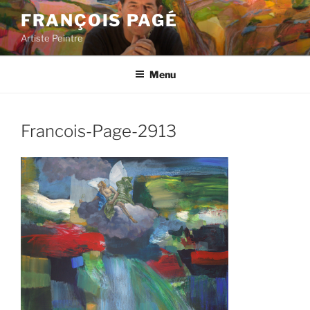
Aller
FRANÇOIS PAGÉ
au
Artiste Peintre
contenu
principal
Menu
Francois-Page-2913