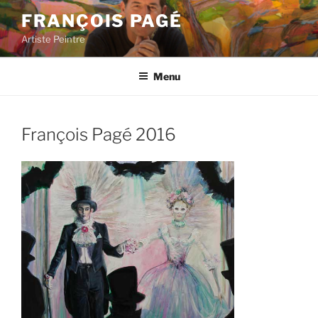
Aller
FRANÇOIS PAGÉ
au
Artiste Peintre
contenu
principal
Menu
François Pagé 2016