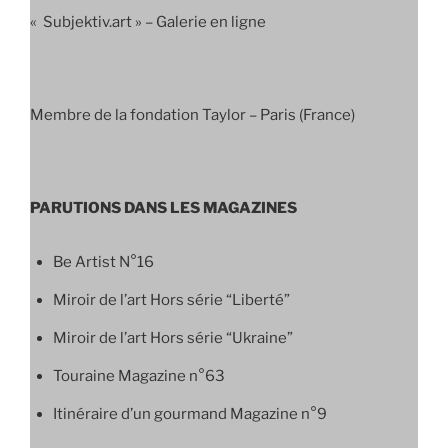
« Subjektiv.art » – Galerie en ligne
Membre de la fondation Taylor – Paris (France)
PARUTIONS DANS LES MAGAZINES
Be Artist N°16
Miroir de l’art Hors série “Liberté”
Miroir de l’art Hors série “Ukraine”
Touraine Magazine n°63
Itinéraire d’un gourmand Magazine n°9