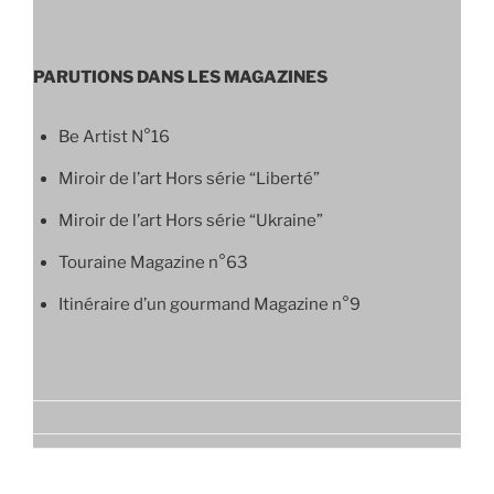
PARUTIONS DANS LES MAGAZINES
Be Artist N°16
Miroir de l’art Hors série “Liberté”
Miroir de l’art Hors série “Ukraine”
Touraine Magazine n°63
Itinéraire d’un gourmand Magazine n°9