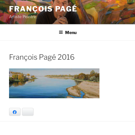
Aller
FRANÇOIS PAGÉ
au
Artiste Peintre
contenu
principal
Menu
François Pagé 2016
Facebook
Bluesky