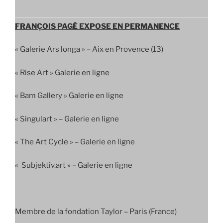
FRANÇOIS PAGÉ EXPOSE EN PERMANENCE
« Galerie Ars longa » – Aix en Provence (13)
« Rise Art » Galerie en ligne
« Bam Gallery » Galerie en ligne
« Singulart » – Galerie en ligne
« The Art Cycle » – Galerie en ligne
« Subjektiv.art » – Galerie en ligne
Membre de la fondation Taylor – Paris (France)