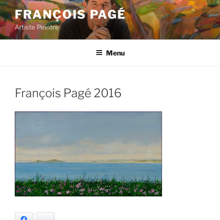
Aller
FRANÇOIS PAGÉ
au
Artiste Peintre
contenu
principal
Menu
François Pagé 2016
Facebook
Bluesky