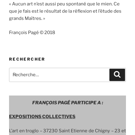
« Aucun art n’est aussi peu spontané que le mien. Ce
que je fais est le résultat de la réflexion et l’étude des
grands Maîtres. »
François Pagé © 2018
RECHERCHER
Recherche
Recher
pour
:
FRANÇOIS PAGÉ PARTICIPE A :
EXPOSITIONS COLLECTIVES
L’art en troglo –
37230 Saint Etienne de Chigny – 23 et