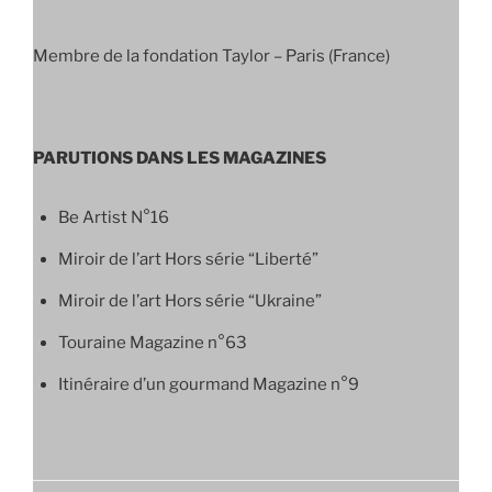
Membre de la fondation Taylor – Paris (France)
PARUTIONS DANS LES MAGAZINES
Be Artist N°16
Miroir de l’art Hors série “Liberté”
Miroir de l’art Hors série “Ukraine”
Touraine Magazine n°63
Itinéraire d’un gourmand Magazine n°9