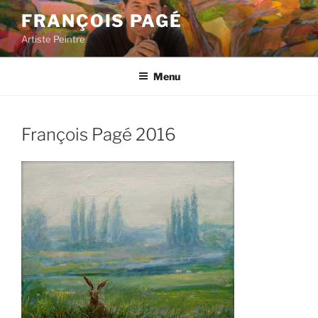
Aller
FRANÇOIS PAGÉ
au
Artiste Peintre
contenu
principal
Menu
François Pagé 2016