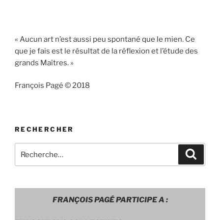
« Aucun art n’est aussi peu spontané que le mien. Ce
que je fais est le résultat de la réflexion et l’étude des
grands Maîtres. »
François Pagé © 2018
RECHERCHER
Recherche
Recher
pour
:
FRANÇOIS PAGÉ PARTICIPE A :