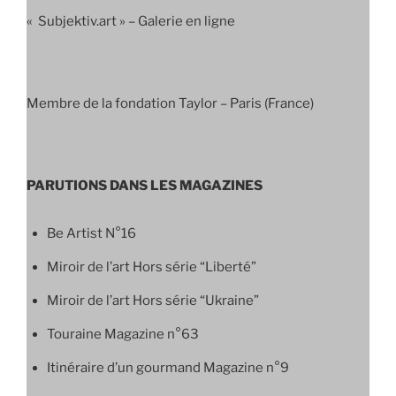
« Subjektiv.art » – Galerie en ligne
Membre de la fondation Taylor – Paris (France)
PARUTIONS DANS LES MAGAZINES
Be Artist N°16
Miroir de l’art Hors série “Liberté”
Miroir de l’art Hors série “Ukraine”
Touraine Magazine n°63
Itinéraire d’un gourmand Magazine n°9