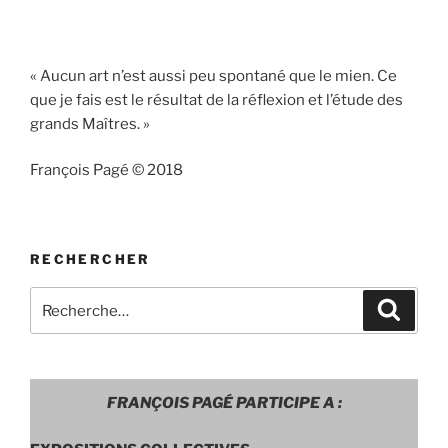
« Aucun art n’est aussi peu spontané que le mien. Ce
que je fais est le résultat de la réflexion et l’étude des
grands Maîtres. »
François Pagé © 2018
RECHERCHER
Recherche
Recher
pour
:
FRANÇOIS PAGÉ PARTICIPE A :