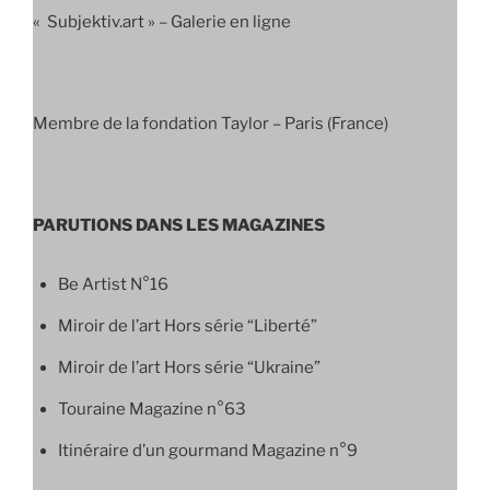
« Subjektiv.art » – Galerie en ligne
Membre de la fondation Taylor – Paris (France)
PARUTIONS DANS LES MAGAZINES
Be Artist N°16
Miroir de l’art Hors série “Liberté”
Miroir de l’art Hors série “Ukraine”
Touraine Magazine n°63
Itinéraire d’un gourmand Magazine n°9