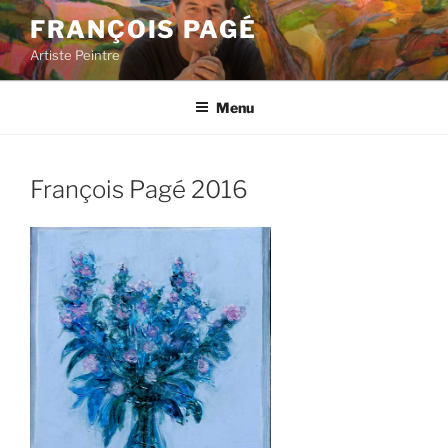
Aller
FRANÇOIS PAGÉ
au
Artiste Peintre
contenu
principal
Menu
François Pagé 2016