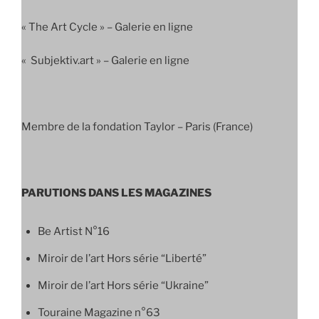
« The Art Cycle » – Galerie en ligne
« Subjektiv.art » – Galerie en ligne
Membre de la fondation Taylor – Paris (France)
PARUTIONS DANS LES MAGAZINES
Be Artist N°16
Miroir de l’art Hors série “Liberté”
Miroir de l’art Hors série “Ukraine”
Touraine Magazine n°63