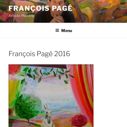
Aller
FRANÇOIS PAGÉ
au
Artiste Peintre
contenu
principal
Menu
François Pagé 2016