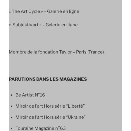
« The Art Cycle » – Galerie en ligne
« Subjektiv.art » – Galerie en ligne
Membre de la fondation Taylor – Paris (France)
PARUTIONS DANS LES MAGAZINES
Be Artist N°16
Miroir de l’art Hors série “Liberté”
Miroir de l’art Hors série “Ukraine”
Touraine Magazine n°63